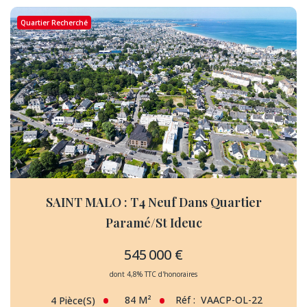
Quartier Recherché
SAINT MALO : T4 Neuf Dans Quartier
Paramé/St Ideuc
545 000 €
dont 4,8% TTC d'honoraires
84
M²
Réf :
VAACP-OL-22
4
Pièce(s)