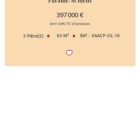
Paramé/St Ideuc
397 000 €
dont 4,8% TTC d'honoraires
63
M²
Réf :
VAACP-OL-16
3
Pièce(s)