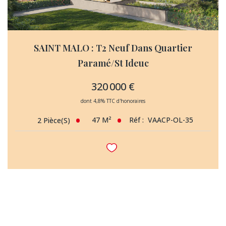
SAINT MALO : T2 Neuf Dans Quartier
Paramé/St Ideuc
320 000 €
dont 4,8% TTC d'honoraires
47
M²
Réf :
VAACP-OL-35
2
Pièce(s)