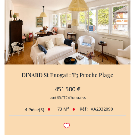
DINARD St Enogat : T3 Proche Plage
451 500 €
dont 5% TTC d'honoraires
73
M²
Réf :
VA2332090
4
Pièce(s)