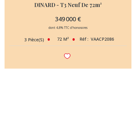
DINARD - T3 Neuf De 72m²
349 000 €
dont 4,8% TTC d'honoraires
72
M²
Réf :
VAACP2086
3
Pièce(s)