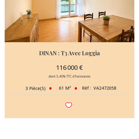
DINAN : T3 Avec Loggia
116 000 €
dont 5,45% TTC d'honoraires
61
M²
Réf :
VA2472058
3
Pièce(s)