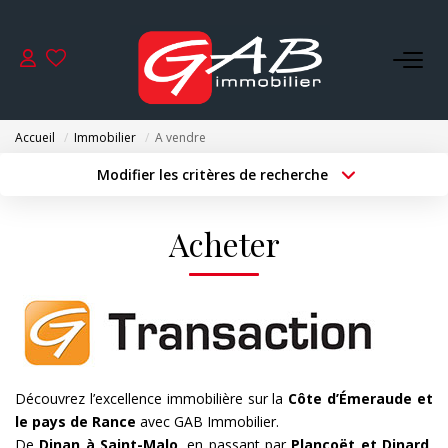
ACHETER
Accueil
Immobilier
A vendre
VENDRE
Modifier les critères de recherche
Type de transaction
Localisation
Acheter
Localisation
LOUER
Acheter
Type de bien
Surface min
Sélectionnez...
SYNDIC
Budget max
Plus de critères
GESTION
Créer une alerte
NOS AGENCES
Découvrez l’excellence immobilière sur la
Côte d’Émeraude et
le pays de Rance
avec GAB Immobilier.
De
Dinan à Saint-Malo
, en passant par
Plancoët et Dinard
,