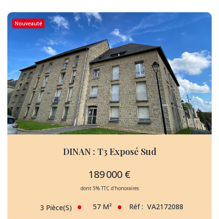
Nouveauté
DINAN : T3 Exposé Sud
189 000 €
dont 5% TTC d'honoraires
57
M²
Réf :
VA2172088
3
Pièce(s)