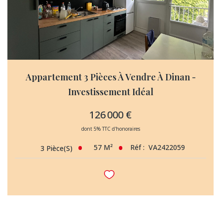
Appartement 3 Pièces À Vendre À Dinan -
Investissement Idéal
126 000 €
dont 5% TTC d'honoraires
57
M²
Réf :
VA2422059
3
Pièce(s)