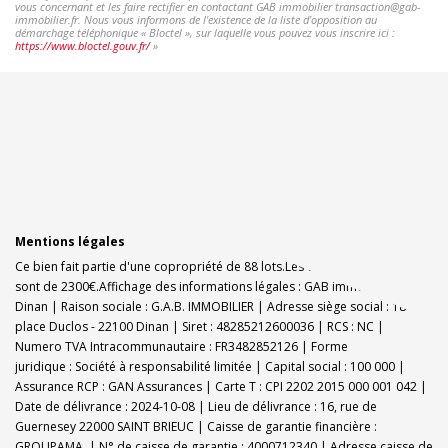
vous concernant et les faire rectifier en contactant GAB immobilier transaction@gab-
immobilier.fr. Nous vous informons de l'existence de la liste d'opposition au
démarchage téléphonique « Bloctel », sur laquelle vous pouvez vous inscrire ici :
https://www.bloctel.gouv.fr/
»
Mentions légales
Ce bien fait partie d'une copropriété de 88 lots.Les charges annuelles
sont de 2300€.
Affichage des informations légales : GAB immobilier -
Dinan | Raison sociale : G.A.B. IMMOBILIER | Adresse siège social : 18
place Duclos - 22100 Dinan | Siret : 48285212600036 | RCS : NC |
Numero TVA Intracommunautaire : FR3482852126 | Forme
juridique : Société à responsabilité limitée | Capital social : 100 000 |
Assurance RCP : GAN Assurances |
Carte T : CPI 2202 2015 000 001 042 |
Date de délivrance : 2024-10-08 | Lieu de délivrance : 16, rue de
Guernesey 22000 SAINT BRIEUC | Caisse de garantie financière :
GROUPAMA. | N° de caisse de garantie : 4000712340 | Adresse caisse de