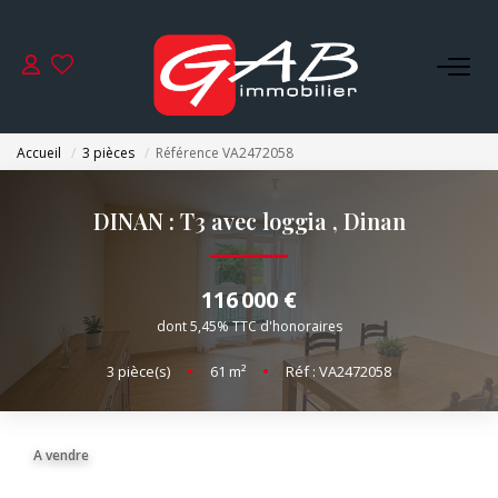
ACHETER
Accueil
3 pièces
Référence VA2472058
VENDRE
DINAN : T3 avec loggia
,
Dinan
LOUER
116 000 €
SYNDIC
dont 5,45% TTC d'honoraires
3
pièce(s)
•
61
m²
•
Réf : VA2472058
GESTION
NOS AGENCES
A vendre