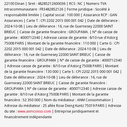
22100 Dinan | Siret : 48285212600036 | RCS : NC | Numero TVA
Intracommunautaire : FR3482852126 | Forme juridique : Société à
responsabilité limitée | Capital social : 100 000 | Assurance RCP : GAN
Assurances |
Carte T : CPI 2202 2015 000 001 042 | Date de délivrance :
2024-10-08 | Lieu de délivrance : 16, rue de Guernesey 22000 SAINT
BRIEUC | Caisse de garantie financière : GROUPAMA. | N° de caisse de
garantie : 4000712340 | Adresse caisse de garantie : 8/10 rue d'Astorg
75008 PARIS | Montant de la garantie financière : 110 000 | Carte G : CPI
2202 2015 000 001 042 | Date de délivrance : 2024-10-08 | Lieu de
délivrance : 16, rue de Guernesey 22000 SAINT BRIEUC | Caisse de
garantie financière : GROUPAMA | N° de caisse de garantie : 4000712340
| Adresse caisse de garantie : 8/10 rue d'Astorg 75008 PARIS | Montant
de la garantie financière : 130 000 | Carte S : CPI 2202 2015 000 001 042 |
Date de délivrance : 2024-10-08 | Lieu de délivrance : 16, rue de
Guernesey 22000 SAINT BRIEUC | Caisse de garantie financière :
GROUPAMA | N° de caisse de garantie : 4000712340 | Adresse caisse de
garantie : 8/10 rue d'Astorg 75008 PARIS | Montant de la garantie
financière : 52 350 000 | Nom du médiateur : ANM Consommation |
Adresse du médiateur : 25 allée Rose Dieng Kuntz 75019 PARIS | Adresse
du site :
www.anmconso.com
|
Entreprise juridiquement et
financièrement indépendante