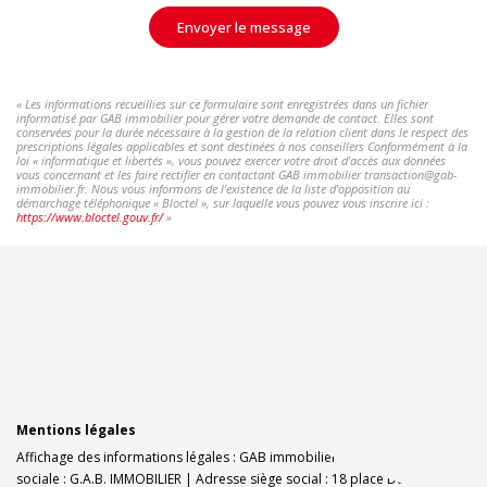
Envoyer le message
« Les informations recueillies sur ce formulaire sont enregistrées dans un fichier
informatisé par GAB immobilier pour gérer votre demande de contact. Elles sont
conservées pour la durée nécessaire à la gestion de la relation client dans le respect des
prescriptions légales applicables et sont destinées à nos conseillers Conformément à la
loi « informatique et libertés », vous pouvez exercer votre droit d'accès aux données
vous concernant et les faire rectifier en contactant GAB immobilier transaction@gab-
immobilier.fr. Nous vous informons de l'existence de la liste d'opposition au
démarchage téléphonique « Bloctel », sur laquelle vous pouvez vous inscrire ici :
https://www.bloctel.gouv.fr/
»
Mentions légales
Affichage des informations légales : GAB immobilier - Dinan | Raison
sociale : G.A.B. IMMOBILIER | Adresse siège social : 18 place Duclos -