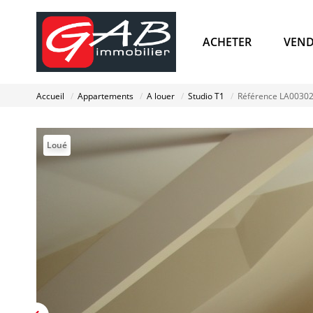
ACHETER
VEND
Accueil
Appartements
A louer
Studio T1
Référence LA0030
Loué