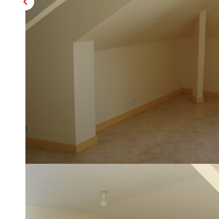
Description
Réf : LA003020
Au 3ème étage d'un petit collectif, appt comprenant : entr