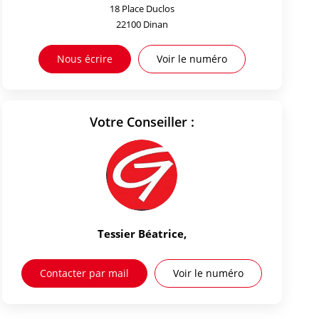
18 Place Duclos
22100
Dinan
Nous écrire
Voir le numéro
Votre Conseiller :
Tessier Béatrice
,
Contacter par mail
Voir le numéro