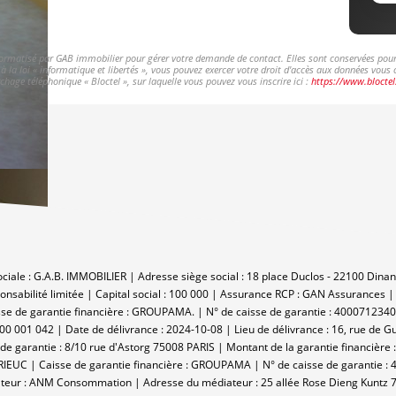
nformatisé par GAB immobilier pour gérer votre demande de contact. Elles sont conservées pour l
à la loi « informatique et libertés », vous pouvez exercer votre droit d'accès aux données vous
hage téléphonique « Bloctel », sur laquelle vous pouvez vous inscrire ici :
https://www.bloctel
sociale : G.A.B. IMMOBILIER | Adresse siège social : 18 place Duclos - 22100 Di
nsabilité limitée | Capital social : 100 000 | Assurance RCP : GAN Assurances 
se de garantie financière : GROUPAMA. | N° de caisse de garantie : 4000712340 
000 001 042 | Date de délivrance : 2024-10-08 | Lieu de délivrance : 16, rue de
garantie : 8/10 rue d'Astorg 75008 PARIS | Montant de la garantie financière : 
RIEUC | Caisse de garantie financière : GROUPAMA | N° de caisse de garantie : 
ateur : ANM Consommation | Adresse du médiateur : 25 allée Rose Dieng Kuntz 7