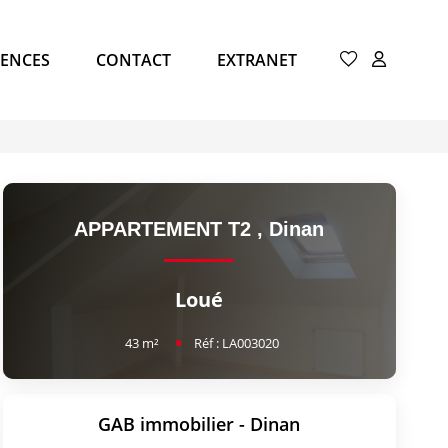
ENCES
CONTACT
EXTRANET
APPARTEMENT T2
,
Dinan
Loué
43
m²
Réf :
LA003020
GAB immobilier - Dinan