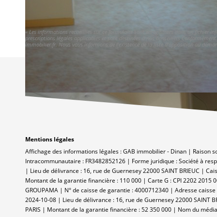
« Les informations recueillies sur ce formulaire sont enregistrées dans un fichier i
prescriptions légales applicables et sont destinées à nos conseillers Conformément 
immobilier.fr. Nous vous informons de l'existence de la liste d'opposition au démarc
Mentions légales
Affichage des informations légales : GAB immobilier - Dinan | Raison 
Intracommunautaire : FR3482852126 | Forme juridique : Société à respo
| Lieu de délivrance : 16, rue de Guernesey 22000 SAINT BRIEUC | Cais
Montant de la garantie financière : 110 000 | Carte G : CPI 2202 2015 
GROUPAMA | N° de caisse de garantie : 4000712340 | Adresse caisse de 
2024-10-08 | Lieu de délivrance : 16, rue de Guernesey 22000 SAINT B
PARIS | Montant de la garantie financière : 52 350 000 | Nom du médi