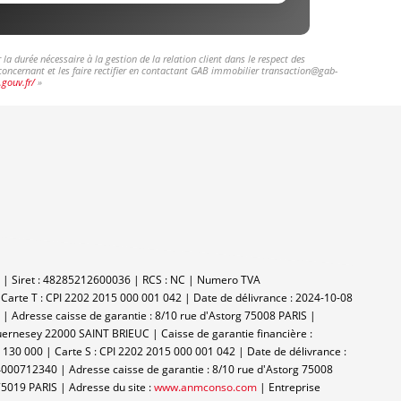
a durée nécessaire à la gestion de la relation client dans le respect des
 concernant et les faire rectifier en contactant GAB immobilier transaction@gab-
.gouv.fr/
»
nan | Siret : 48285212600036 | RCS : NC | Numero TVA
|
Carte T : CPI 2202 2015 000 001 042 | Date de délivrance : 2024-10-08
| Adresse caisse de garantie : 8/10 rue d'Astorg 75008 PARIS |
 Guernesey 22000 SAINT BRIEUC | Caisse de garantie financière :
130 000 | Carte S : CPI 2202 2015 000 001 042 | Date de délivrance :
4000712340 | Adresse caisse de garantie : 8/10 rue d'Astorg 75008
5019 PARIS | Adresse du site :
www.anmconso.com
|
Entreprise