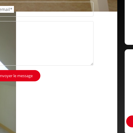
email*
nvoyer le message