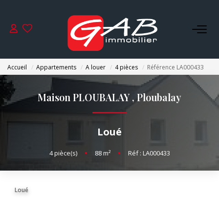
ACHETER
Accueil
Appartements
A louer
4 pièces
Référence LA000433
VENDRE
Maison PLOUBALAY
,
Ploubalay
LOUER
Loué
SYNDIC
4
pièce(s)
•
88
m²
•
Réf : LA000433
GESTION
Loué
NOS AGENCES