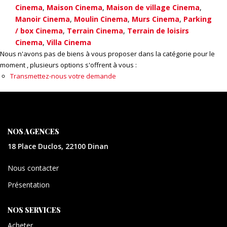
CONTACT
Cinema
,
Maison Cinema
,
Maison de village Cinema
,
Manoir Cinema
,
Moulin Cinema
,
Murs Cinema
,
Parking
/ box Cinema
,
Terrain Cinema
,
Terrain de loisirs
EXTRANET
Cinema
,
Villa Cinema
Nous n'avons pas de biens à vous proposer dans la catégorie pour le
moment , plusieurs options s'offrent à vous :
Transmettez-nous votre demande
NOS AGENCES
18 Place Duclos, 22100 Dinan
Nous contacter
Présentation
NOS SERVICES
Acheter