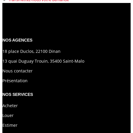
NOS AGENCES
Plus de critères
Créer une alerte
CONTACT
EXTRANET
NOS AGENCES
18 place Duclos, 22100 Dinan
13 quai Duguay Trouin, 35400 Saint-Malo
Nous contacter
Présentation
NOS SERVICES
Acheter
Louer
Estimer