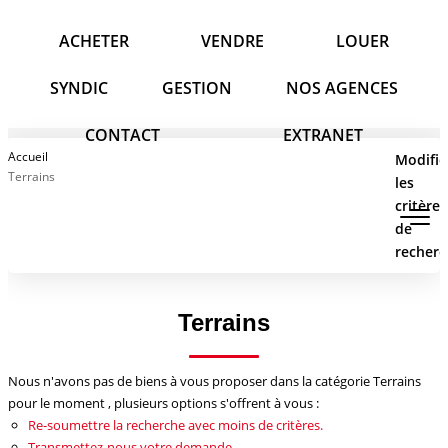
ACHETER
VENDRE
LOUER
SYNDIC
GESTION
NOS AGENCES
CONTACT
EXTRANET
ACHETER
Accueil
Modifie
Terrains
les
critères
VENDRE
de
recherc
LOUER
Type de transaction
Localisation
Type de bien
Terrains
Surface min
SYNDIC
Budget max
Nous n'avons pas de biens à vous proposer dans la catégorie Terrains
GESTION
pour le moment , plusieurs options s'offrent à vous :
Plus de critères
Re-soumettre la recherche avec moins de critères.
Transmettez-nous votre demande