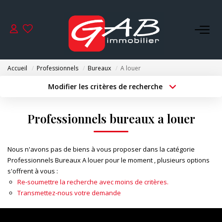
ACHETER
Accueil
Professionnels
Bureaux
A louer
VENDRE
Modifier les critères de recherche
Type de transaction
Localisation
Acheter
Localisation
LOUER
Professionnels bureaux a louer
Type de bien
Surface min
Sélectionnez...
SYNDIC
Nous n'avons pas de biens à vous proposer dans la catégorie
Budget max
Plus de critères
Professionnels Bureaux A louer pour le moment , plusieurs options
GESTION
s'offrent à vous :
Créer une alerte
Re-soumettre la recherche avec moins de critères.
Transmettez-nous votre demande
NOS AGENCES