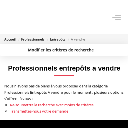
ACHETER
Accueil
Professionnels
Entrepôts
A vendre
VENDRE
Modifier les critères de recherche
Localisation
Type de transaction
Surface min
LOUER
Type de bien
Professionnels entrepôts a vendre
Budget max
Plus de critères
SYNDIC
Nous n'avons pas de biens à vous proposer dans la catégorie
Créer une alerte
Professionnels Entrepôts A vendre pour le moment , plusieurs options
GESTION
s'offrent à vous :
Re-soumettre la recherche avec moins de critères.
Transmettez-nous votre demande
NOS AGENCES