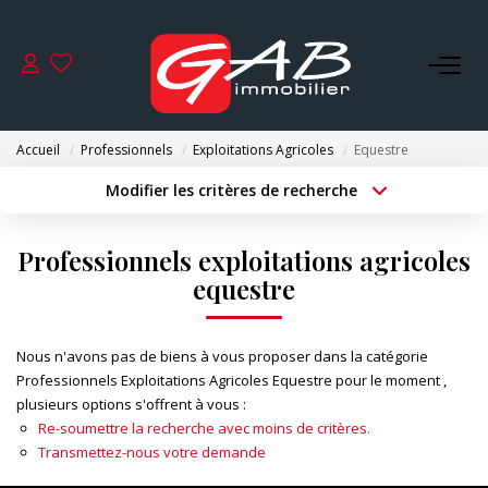
ACHETER
Accueil
Professionnels
Exploitations Agricoles
Equestre
VENDRE
Modifier les critères de recherche
Type de transaction
Localisation
Acheter
Localisation
LOUER
Professionnels exploitations agricoles
Type de bien
Surface min
Sélectionnez...
equestre
SYNDIC
Budget max
Plus de critères
Nous n'avons pas de biens à vous proposer dans la catégorie
GESTION
Professionnels Exploitations Agricoles Equestre pour le moment ,
Créer une alerte
plusieurs options s'offrent à vous :
Re-soumettre la recherche avec moins de critères.
NOS AGENCES
Transmettez-nous votre demande