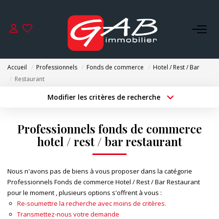
ACHETER
Accueil
Professionnels
Fonds de commerce
Hotel / Rest / Bar
VENDRE
Restaurant
Modifier les critères de recherche
Type de transaction
Localisation
LOUER
Acheter
Localisation
Professionnels fonds de commerce
Type de bien
SYNDIC
Surface min
Sélectionnez...
hotel / rest / bar restaurant
Budget max
Plus de critères
GESTION
Nous n'avons pas de biens à vous proposer dans la catégorie
Professionnels Fonds de commerce Hotel / Rest / Bar Restaurant
Créer une alerte
pour le moment , plusieurs options s'offrent à vous :
NOS AGENCES
Re-soumettre la recherche avec moins de critères.
Transmettez-nous votre demande