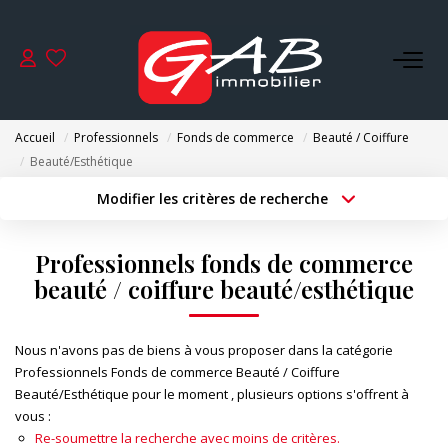
ACHETER
Accueil
Professionnels
Fonds de commerce
Beauté / Coiffure
VENDRE
Beauté/Esthétique
Modifier les critères de recherche
Type de transaction
Localisation
LOUER
Acheter
Localisation
Professionnels fonds de commerce
Type de bien
SYNDIC
Surface min
Sélectionnez...
beauté / coiffure beauté/esthétique
Budget max
Plus de critères
GESTION
Nous n'avons pas de biens à vous proposer dans la catégorie
Professionnels Fonds de commerce Beauté / Coiffure
Créer une alerte
Beauté/Esthétique pour le moment , plusieurs options s'offrent à
NOS AGENCES
vous :
Re-soumettre la recherche avec moins de critères.