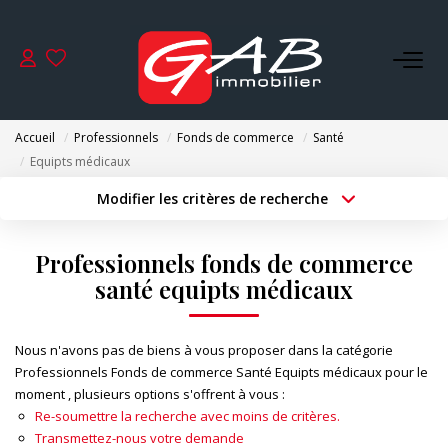
ACHETER
Accueil
Professionnels
Fonds de commerce
Santé
VENDRE
Equipts médicaux
Modifier les critères de recherche
Type de transaction
Localisation
LOUER
Acheter
Localisation
Professionnels fonds de commerce
Type de bien
SYNDIC
Surface min
Sélectionnez...
santé equipts médicaux
Budget max
Plus de critères
GESTION
Nous n'avons pas de biens à vous proposer dans la catégorie
Professionnels Fonds de commerce Santé Equipts médicaux pour le
Créer une alerte
moment , plusieurs options s'offrent à vous :
NOS AGENCES
Re-soumettre la recherche avec moins de critères.
Transmettez-nous votre demande