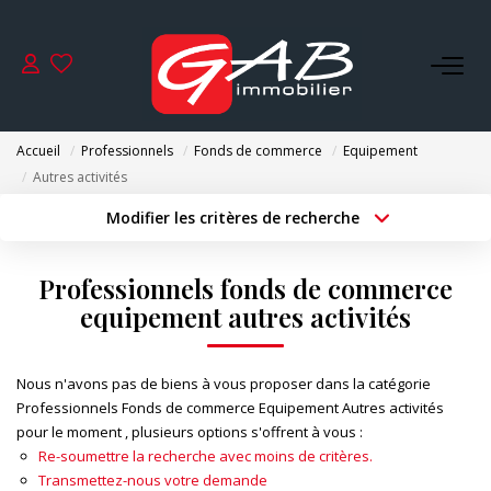
ACHETER
Accueil
Professionnels
Fonds de commerce
Equipement
VENDRE
Autres activités
Modifier les critères de recherche
Type de transaction
Localisation
LOUER
Acheter
Localisation
Professionnels fonds de commerce
Type de bien
SYNDIC
Surface min
Sélectionnez...
equipement autres activités
Budget max
Plus de critères
GESTION
Nous n'avons pas de biens à vous proposer dans la catégorie
Professionnels Fonds de commerce Equipement Autres activités
Créer une alerte
pour le moment , plusieurs options s'offrent à vous :
NOS AGENCES
Re-soumettre la recherche avec moins de critères.
Transmettez-nous votre demande