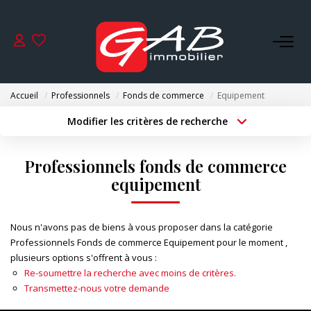
ACHETER
Accueil
Professionnels
Fonds de commerce
Equipement
VENDRE
Modifier les critères de recherche
Type de transaction
Localisation
Acheter
Localisation
LOUER
Professionnels fonds de commerce
Type de bien
Surface min
Sélectionnez...
equipement
SYNDIC
Budget max
Plus de critères
Nous n'avons pas de biens à vous proposer dans la catégorie
GESTION
Professionnels Fonds de commerce Equipement pour le moment ,
Créer une alerte
plusieurs options s'offrent à vous :
Re-soumettre la recherche avec moins de critères.
NOS AGENCES
Transmettez-nous votre demande