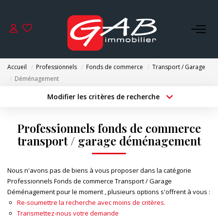
ACHETER
Accueil
Professionnels
Fonds de commerce
Transport / Garage
VENDRE
Déménagement
Modifier les critères de recherche
Type de transaction
Localisation
LOUER
Acheter
Localisation
Professionnels fonds de commerce
Type de bien
SYNDIC
Surface min
Sélectionnez...
transport / garage déménagement
Budget max
Plus de critères
GESTION
Nous n'avons pas de biens à vous proposer dans la catégorie
Professionnels Fonds de commerce Transport / Garage
Créer une alerte
Déménagement pour le moment , plusieurs options s'offrent à vous :
NOS AGENCES
Re-soumettre la recherche avec moins de critères.
Transmettez-nous votre demande