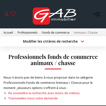
ACHETER
Accueil
Professionnels
Fonds de commerce
Animaux / Chasse
VENDRE
Modifier les critères de recherche
Type de transaction
Localisation
Acheter
Localisation
LOUER
Professionnels fonds de commerce
Type de bien
Surface min
Sélectionnez...
animaux / chasse
SYNDIC
Budget max
Plus de critères
Nous n'avons pas de biens à vous proposer dans la catégorie
GESTION
Professionnels Fonds de commerce Animaux / Chasse pour le
Créer une alerte
moment , plusieurs options s'offrent à vous :
Re-soumettre la recherche avec moins de critères.
NOS AGENCES
Transmettez-nous votre demande