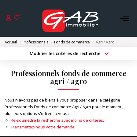
ACHETER
Accueil
Professionnels
Fonds de commerce
Agri / Agro
VENDRE
Modifier les critères de recherche
Type de transaction
Localisation
Acheter
Localisation
LOUER
Professionnels fonds de commerce
Type de bien
Surface min
Sélectionnez...
agri / agro
SYNDIC
Budget max
Plus de critères
Nous n'avons pas de biens à vous proposer dans la catégorie
GESTION
Professionnels Fonds de commerce Agri / Agro pour le moment ,
Créer une alerte
plusieurs options s'offrent à vous :
Re-soumettre la recherche avec moins de critères.
NOS AGENCES
Transmettez-nous votre demande