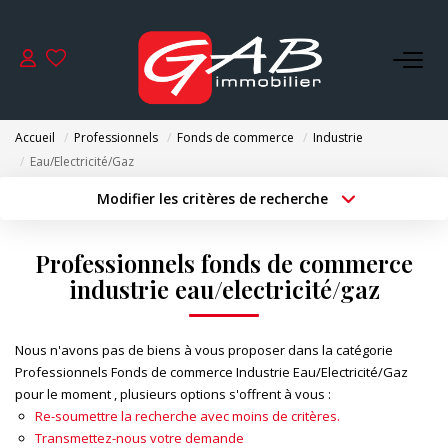
ACHETER
Accueil
Professionnels
Fonds de commerce
Industrie
VENDRE
Eau/Electricité/Gaz
Modifier les critères de recherche
Type de transaction
Localisation
LOUER
Acheter
Localisation
Professionnels fonds de commerce
Type de bien
SYNDIC
Surface min
Sélectionnez...
industrie eau/electricité/gaz
Budget max
Plus de critères
GESTION
Nous n'avons pas de biens à vous proposer dans la catégorie
Professionnels Fonds de commerce Industrie Eau/Electricité/Gaz
Créer une alerte
pour le moment , plusieurs options s'offrent à vous :
NOS AGENCES
Re-soumettre la recherche avec moins de critères.
Transmettez-nous votre demande