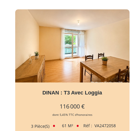
DINAN : T3 Avec Loggia
116 000 €
dont 5,45% TTC d'honoraires
61
M²
Réf :
VA2472058
3
Pièce(s)