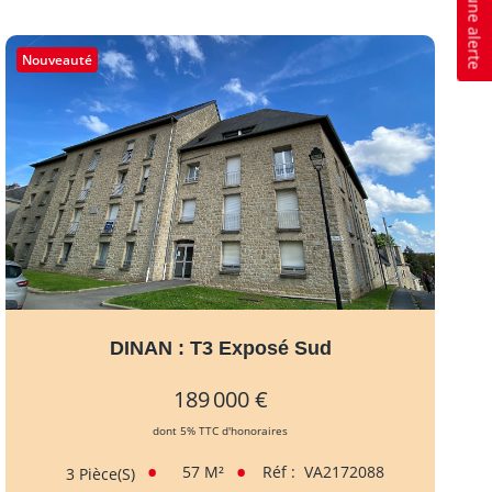
Créer une alerte
Nouveauté
DINAN : T3 Exposé Sud
189 000 €
dont 5% TTC d'honoraires
57
M²
Réf :
VA2172088
3
Pièce(s)