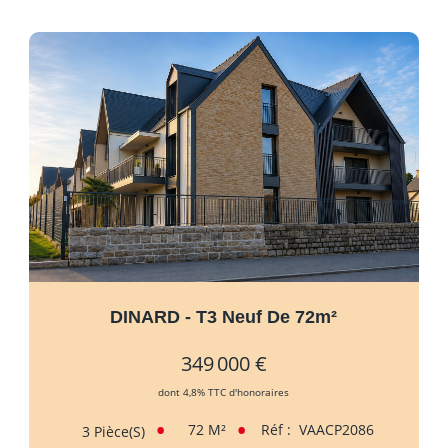
DINARD - T3 Neuf De 72m²
349 000 €
dont 4,8% TTC d'honoraires
72
M²
Réf :
VAACP2086
3
Pièce(s)