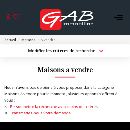
ACHETER
Accueil
Maisons
A vendre
VENDRE
Modifier les critères de recherche
Type de transaction
Localisation
Acheter
Localisation
LOUER
Maisons a vendre
Type de bien
Surface min
Sélectionnez...
SYNDIC
Nous n'avons pas de biens à vous proposer dans la catégorie
Budget max
Plus de critères
Maisons A vendre pour le moment , plusieurs options s'offrent à
GESTION
vous :
Créer une alerte
Re-soumettre la recherche avec moins de critères.
Transmettez-nous votre demande
NOS AGENCES