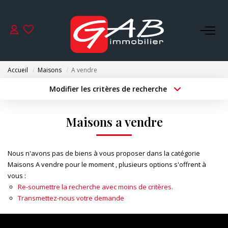
ACHETER
Accueil
Maisons
A vendre
VENDRE
Modifier les critères de recherche
Type de transaction
Localisation
Acheter
Localisation
LOUER
Maisons a vendre
Type de bien
Surface min
Sélectionnez...
SYNDIC
Nous n'avons pas de biens à vous proposer dans la catégorie
Budget max
Plus de critères
Maisons A vendre pour le moment , plusieurs options s'offrent à
GESTION
vous :
Créer une alerte
Re-soumettre la recherche avec moins de critères.
Transmettez-nous votre demande
NOS AGENCES