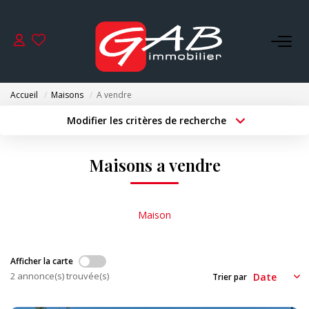
ACHETER
Accueil
Maisons
A vendre
VENDRE
Modifier les critères de recherche
Type de transaction
Localisation
Acheter
Localisation
LOUER
Maisons a vendre
Type de bien
Surface min
Sélectionnez...
SYNDIC
Budget max
Plus de critères
Maison
GESTION
Créer une alerte
Afficher la carte
NOS AGENCES
2 annonce(s) trouvée(s)
Trier par