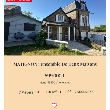
MATIGNON : Ensemble De Deux Maisons
699 000 €
dont 4% TTC d'honoraires
110
M²
Réf :
VM0002063
7
Pièce(s)