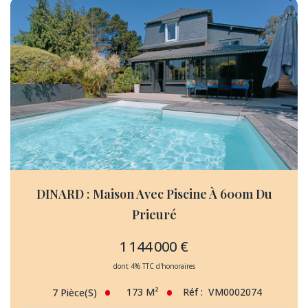
CONTACT
EXTRANET
DINARD : Maison Avec Piscine À 600m Du
Prieuré
1 144 000 €
dont 4% TTC d'honoraires
173
M²
Réf :
VM0002074
7
Pièce(s)