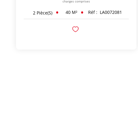
charges comprises
40
M²
Réf :
LA0072081
2
Pièce(s)