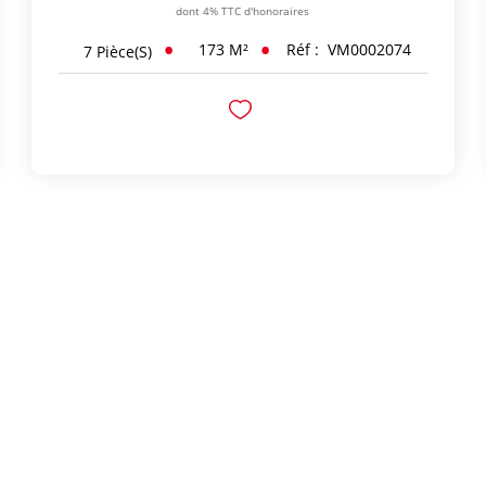
dont 4% TTC d'honoraires
173
M²
Réf :
VM0002074
7
Pièce(s)