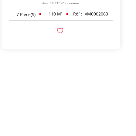
dont 4% TTC d'honoraires
110
M²
Réf :
VM0002063
7
Pièce(s)