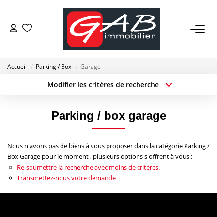
ACHETER
Accueil
Parking / Box
Garage
VENDRE
Modifier les critères de recherche
Localisation
Type de transaction
Surface min
LOUER
Type de bien
Parking / box garage
Budget max
Plus de critères
SYNDIC
Nous n'avons pas de biens à vous proposer dans la catégorie Parking /
Créer une alerte
Box Garage pour le moment , plusieurs options s'offrent à vous :
GESTION
Re-soumettre la recherche avec moins de critères.
Transmettez-nous votre demande
NOS AGENCES