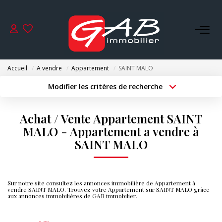
ACHETER
Accueil
A vendre
Appartement
SAINT MALO
VENDRE
Modifier les critères de recherche
Type de transaction
Localisation
Acheter
Localisation
LOUER
Achat / Vente Appartement SAINT
Type de bien
Surface min
Sélectionnez...
MALO - Appartement a vendre à
SYNDIC
SAINT MALO
Budget max
Plus de critères
GESTION
Créer une alerte
Sur notre site consultez les annonces immobilière de Appartement à
vendre SAINT MALO. Trouvez votre Appartement sur SAINT MALO grâce
aux annonces immobilières de GAB immobilier.
NOS AGENCES