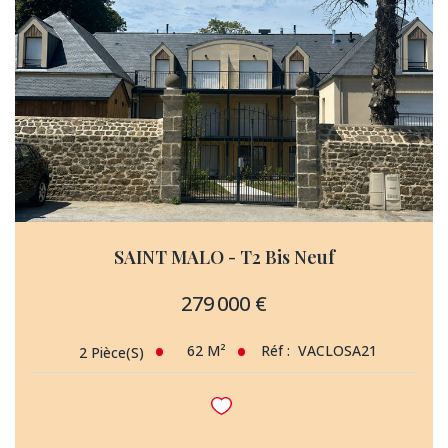
SAINT MALO - T2 Bis Neuf
279 000 €
62
M²
Réf :
VACLOSA21
2
Pièce(s)