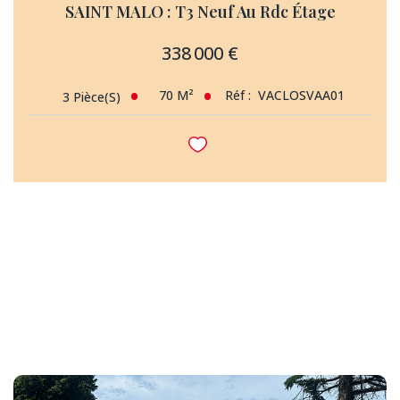
SAINT MALO : T3 Neuf Au Rdc Étage
338 000 €
70
M²
Réf :
VACLOSVAA01
3
Pièce(s)