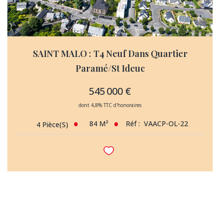
SAINT MALO : T4 Neuf Dans Quartier
Paramé/St Ideuc
545 000 €
dont 4,8% TTC d'honoraires
84
M²
Réf :
VAACP-OL-22
4
Pièce(s)