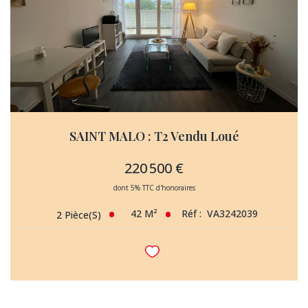
SAINT MALO : T2 Vendu Loué
220 500 €
dont 5% TTC d'honoraires
42
M²
Réf :
VA3242039
2
Pièce(s)