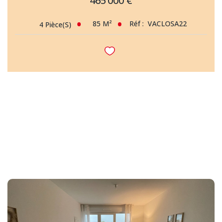
465 000 €
85
M²
Réf :
VACLOSA22
4
Pièce(s)