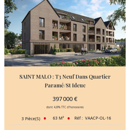
SAINT MALO : T3 Neuf Dans Quartier
Paramé/St Ideuc
397 000 €
dont 4,8% TTC d'honoraires
63
M²
Réf :
VAACP-OL-16
3
Pièce(s)