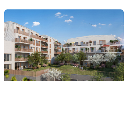
SAINT MALO : T4 Neuf Au 5ème Étage
448 000 €
honoraires compris
79
M²
Réf :
VAEXPLORAD503
4
Pièce(s)