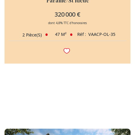
Paramé/St Ideuc
320 000 €
dont 4,8% TTC d'honoraires
47
M²
Réf :
VAACP-OL-35
2
Pièce(s)