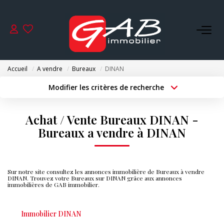
ACHETER
Accueil
A vendre
Bureaux
DINAN
VENDRE
Modifier les critères de recherche
Type de transaction
Localisation
Acheter
Localisation
LOUER
Achat / Vente Bureaux DINAN -
Type de bien
Surface min
Sélectionnez...
Bureaux a vendre à DINAN
SYNDIC
Budget max
Plus de critères
GESTION
Sur notre site consultez les annonces immobilière de Bureaux à vendre
Créer une alerte
DINAN. Trouvez votre Bureaux sur DINAN grâce aux annonces
immobilières de GAB immobilier.
NOS AGENCES
Immobilier DINAN