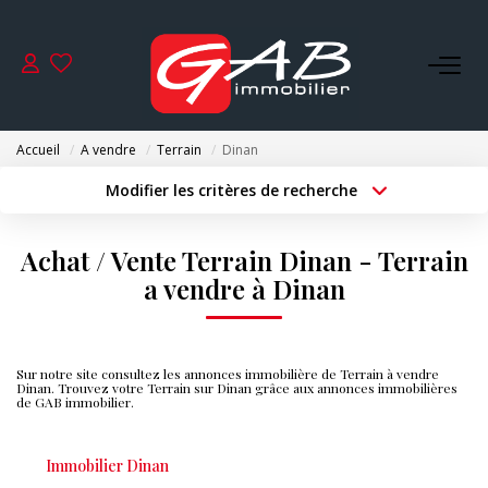
ACHETER
Accueil
A vendre
Terrain
Dinan
VENDRE
Modifier les critères de recherche
Type de transaction
Localisation
Acheter
Localisation
LOUER
Achat / Vente Terrain Dinan - Terrain
Type de bien
Surface min
Sélectionnez...
a vendre à Dinan
SYNDIC
Budget max
Plus de critères
GESTION
Sur notre site consultez les annonces immobilière de Terrain à vendre
Créer une alerte
Dinan. Trouvez votre Terrain sur Dinan grâce aux annonces immobilières
de GAB immobilier.
NOS AGENCES
Immobilier Dinan