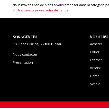
Nous n'avons pas de biens à vous proposer dans la catégorie pour
Transmettez-nous votre demande
NOS AGENCES
NOS SERV
18 Place Duclos, 22100 Dinan
Acheter
Louer
Nous contacter
Estimer
Présentation
Vendre
Gérer
Syndic