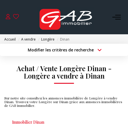
ACHETER
Accueil
A vendre
Longère
Dinan
VENDRE
Modifier les critères de recherche
Type de transaction
Localisation
Acheter
Localisation
LOUER
Achat / Vente Longère Dinan -
Type de bien
Surface min
Sélectionnez...
Longère a vendre à Dinan
SYNDIC
Budget max
Plus de critères
GESTION
Sur notre site consultez les annonces immobilière de Longère à vendre
Créer une alerte
Dinan. Trouvez votre Longère sur Dinan grâce aux annonces immobilières
de GAB immobilier.
NOS AGENCES
Immobilier Dinan