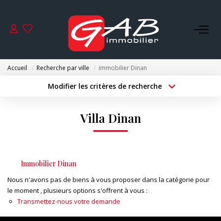
ACHETER
Accueil
Recherche par ville
immobilier Dinan
VENDRE
Modifier les critères de recherche
Type de transaction
Localisation
Acheter
Localisation
LOUER
Villa Dinan
Type de bien
Surface min
Sélectionnez...
SYNDIC
Budget max
Plus de critères
Immobilier Dinan
GESTION
Créer une alerte
Nous n'avons pas de biens à vous proposer dans la catégorie pour
le moment , plusieurs options s'offrent à vous :
NOS AGENCES
Transmettez-nous votre demande