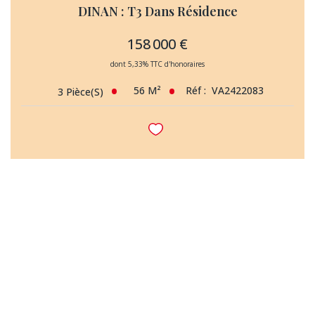
DINAN : T3 Dans Résidence
158 000 €
dont 5,33% TTC d'honoraires
56
M²
Réf :
VA2422083
3
Pièce(s)