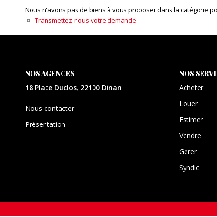
Nous n'avons pas de biens à vous proposer dans la catégorie pour
Transmettez-nous votre demande
NOS AGENCES
NOS SERV
18 Place Duclos, 22100 Dinan
Acheter
Louer
Nous contacter
Estimer
Présentation
Vendre
Gérer
Syndic