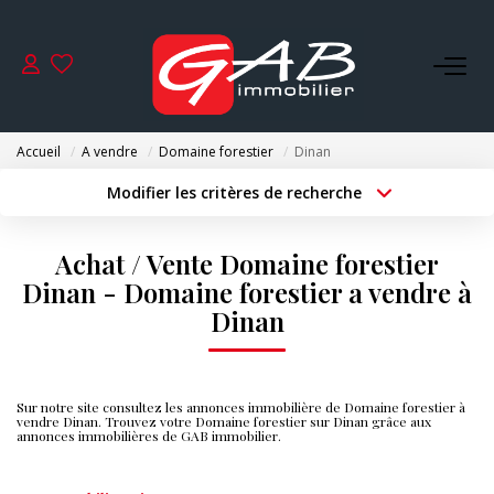
ACHETER
Accueil
A vendre
Domaine forestier
Dinan
VENDRE
Modifier les critères de recherche
Type de transaction
Localisation
Acheter
Localisation
LOUER
Achat / Vente Domaine forestier
Type de bien
Surface min
Sélectionnez...
Dinan - Domaine forestier a vendre à
SYNDIC
Dinan
Budget max
Plus de critères
GESTION
Créer une alerte
Sur notre site consultez les annonces immobilière de Domaine forestier à
vendre Dinan. Trouvez votre Domaine forestier sur Dinan grâce aux
annonces immobilières de GAB immobilier.
NOS AGENCES