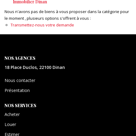
Immobilier Dinan
CONTACT
Nous n'avons pas de biens à vous proposer dans la catégorie pour
le moment , plusieurs options s'offrent à vous :
EXTRANET
Transmettez-nous votre demande
NOS AGENCES
18 Place Duclos, 22100 Dinan
Nous contacter
Présentation
NOS SERVICES
Acheter
Louer
Estimer