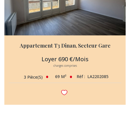
Appartement T3 Dinan, Secteur Gare
Loyer 690 €/mois
charges comprises
69
M²
Réf :
LA2202085
3
Pièce(s)