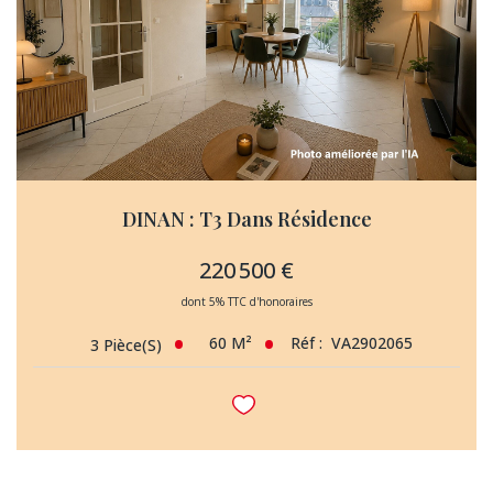
DINAN : T3 Dans Résidence
220 500 €
dont 5% TTC d'honoraires
60
M²
Réf :
VA2902065
3
Pièce(s)