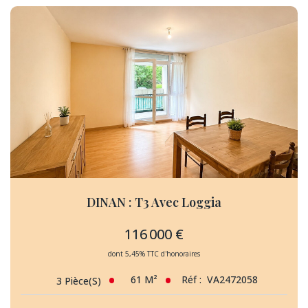
DINAN : T3 Avec Loggia
116 000 €
dont 5,45% TTC d'honoraires
61
M²
Réf :
VA2472058
3
Pièce(s)