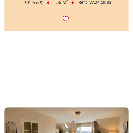
56
M²
Réf :
VA2422083
3
Pièce(s)