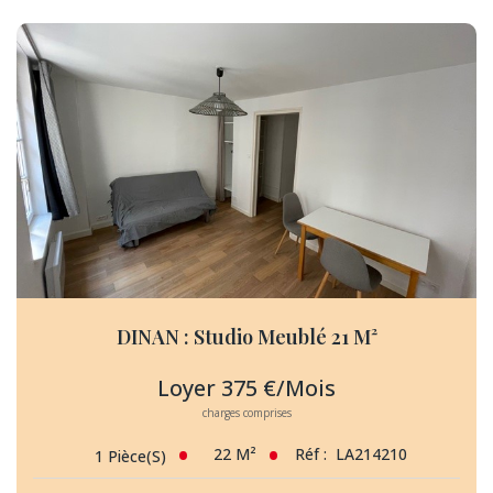
DINAN : Studio Meublé 21 M²
Loyer 375 €/mois
charges comprises
22
M²
Réf :
LA214210
1
Pièce(s)