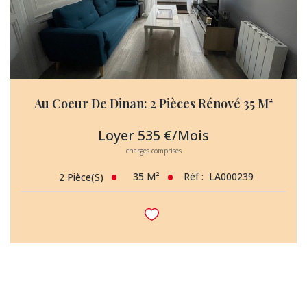
Au Coeur De Dinan: 2 Pièces Rénové 35 M²
Loyer 535 €/mois
charges comprises
35
M²
Réf :
LA000239
2
Pièce(s)