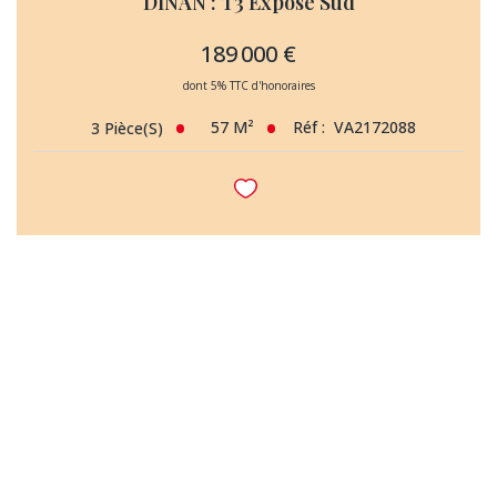
DINAN : T3 Exposé Sud
189 000 €
dont 5% TTC d'honoraires
57
M²
Réf :
VA2172088
3
Pièce(s)