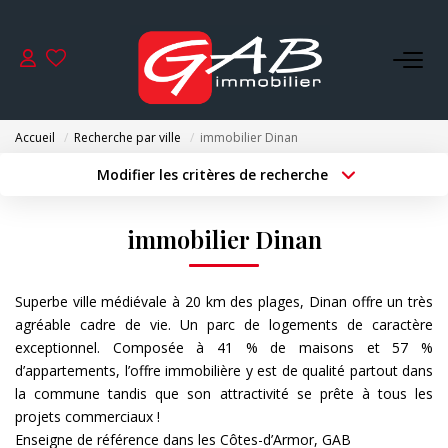
ACHETER
Accueil
Recherche par ville
immobilier Dinan
VENDRE
Modifier les critères de recherche
Type de transaction
Localisation
Acheter
Localisation
LOUER
immobilier Dinan
Type de bien
Surface min
Sélectionnez...
SYNDIC
Superbe ville médiévale à 20 km des plages, Dinan offre un très
Budget max
Plus de critères
agréable cadre de vie. Un parc de logements de caractère
GESTION
exceptionnel. Composée à 41 % de maisons et 57 %
Créer une alerte
d’appartements, l’offre immobilière y est de qualité partout dans
la commune tandis que son attractivité se prête à tous les
NOS AGENCES
projets commerciaux !
Enseigne de référence dans les Côtes-d’Armor, GAB