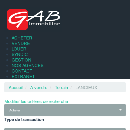
ACHETER
VENDRE
LOUER
SYNDIC
GESTION
NOS AGENCES
CONTACT
EXTRANET
Accueil
A vendre
Terrain
LANCIEUX
Modifier les critères de recherche
Acheter
Type de transaction