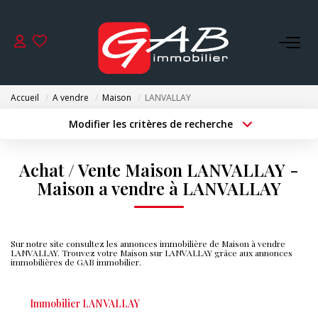
ACHETER
Accueil
A vendre
Maison
LANVALLAY
VENDRE
Modifier les critères de recherche
Type de transaction
Localisation
Acheter
Localisation
LOUER
Achat / Vente Maison LANVALLAY -
Type de bien
Surface min
Sélectionnez...
Maison a vendre à LANVALLAY
SYNDIC
Budget max
Plus de critères
GESTION
Sur notre site consultez les annonces immobilière de Maison à vendre
Créer une alerte
LANVALLAY. Trouvez votre Maison sur LANVALLAY grâce aux annonces
immobilières de GAB immobilier.
NOS AGENCES
Immobilier LANVALLAY