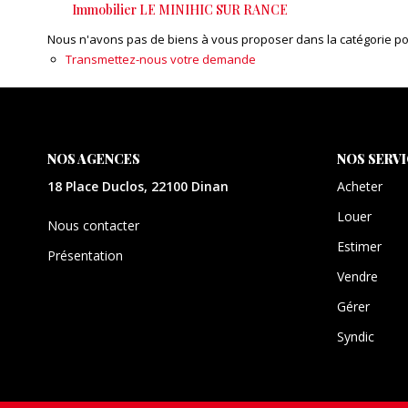
Immobilier LE MINIHIC SUR RANCE
Nous n'avons pas de biens à vous proposer dans la catégorie pour
Transmettez-nous votre demande
NOS AGENCES
NOS SERV
18 Place Duclos, 22100 Dinan
Acheter
Louer
Nous contacter
Estimer
Présentation
Vendre
Gérer
Syndic