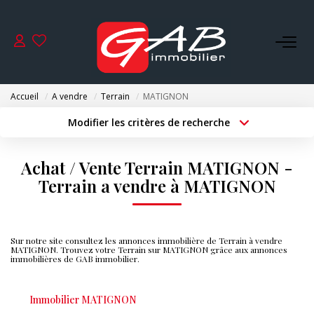
ACHETER
Accueil
A vendre
Terrain
MATIGNON
VENDRE
Modifier les critères de recherche
Type de transaction
Localisation
Acheter
Localisation
LOUER
Achat / Vente Terrain MATIGNON -
Type de bien
Surface min
Sélectionnez...
Terrain a vendre à MATIGNON
SYNDIC
Budget max
Plus de critères
GESTION
Sur notre site consultez les annonces immobilière de Terrain à vendre
Créer une alerte
MATIGNON. Trouvez votre Terrain sur MATIGNON grâce aux annonces
immobilières de GAB immobilier.
NOS AGENCES
Immobilier MATIGNON