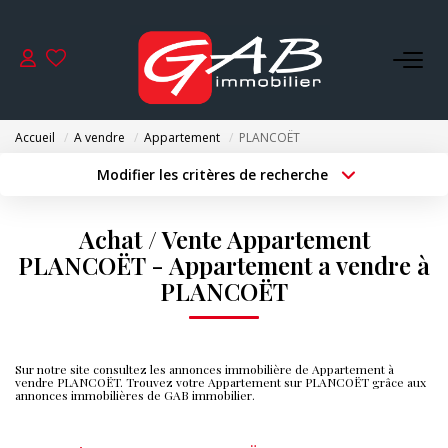
ACHETER
Accueil
A vendre
Appartement
PLANCOËT
VENDRE
Modifier les critères de recherche
Type de transaction
Localisation
Acheter
Localisation
LOUER
Achat / Vente Appartement
Type de bien
Surface min
Sélectionnez...
PLANCOËT - Appartement a vendre à
SYNDIC
PLANCOËT
Budget max
Plus de critères
GESTION
Créer une alerte
Sur notre site consultez les annonces immobilière de Appartement à
vendre PLANCOËT. Trouvez votre Appartement sur PLANCOËT grâce aux
annonces immobilières de GAB immobilier.
NOS AGENCES