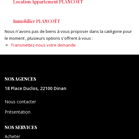
Location Appartement PLANCOËT
CONTACT
Immobilier PLANCOËT
EXTRANET
Nous n'avons pas de biens à vous proposer dans la catégorie pour
le moment , plusieurs options s'offrent à vous :
Transmettez-nous votre demande
NOS AGENCES
18 Place Duclos, 22100 Dinan
Nous contacter
Présentation
NOS SERVICES
Acheter