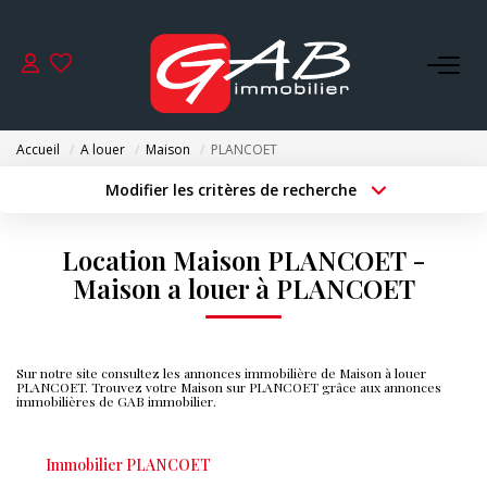
ACHETER
Accueil
A louer
Maison
PLANCOET
VENDRE
Modifier les critères de recherche
Type de transaction
Localisation
Acheter
Localisation
LOUER
Location Maison PLANCOET -
Type de bien
Surface min
Sélectionnez...
Maison a louer à PLANCOET
SYNDIC
Budget max
Plus de critères
GESTION
Sur notre site consultez les annonces immobilière de Maison à louer
Créer une alerte
PLANCOET. Trouvez votre Maison sur PLANCOET grâce aux annonces
immobilières de GAB immobilier.
NOS AGENCES
Immobilier PLANCOET