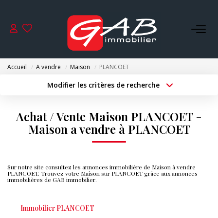
ACHETER
Accueil
A vendre
Maison
PLANCOET
VENDRE
Modifier les critères de recherche
Type de transaction
Localisation
Acheter
Localisation
LOUER
Achat / Vente Maison PLANCOET -
Type de bien
Surface min
Sélectionnez...
Maison a vendre à PLANCOET
SYNDIC
Budget max
Plus de critères
GESTION
Sur notre site consultez les annonces immobilière de Maison à vendre
Créer une alerte
PLANCOET. Trouvez votre Maison sur PLANCOET grâce aux annonces
immobilières de GAB immobilier.
NOS AGENCES
Immobilier PLANCOET