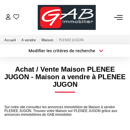
ACHETER
Accueil
A vendre
Maison
PLENEE JUGON
VENDRE
Modifier les critères de recherche
Localisation
Type de transaction
Surface min
LOUER
Type de bien
Achat / Vente Maison PLENEE
JUGON - Maison a vendre à PLENEE
Budget max
Plus de critères
SYNDIC
JUGON
Créer une alerte
GESTION
Sur notre site consultez les annonces immobilière de Maison à vendre
PLENEE JUGON. Trouvez votre Maison sur PLENEE JUGON grâce aux
annonces immobilières de GAB immobilier.
NOS AGENCES