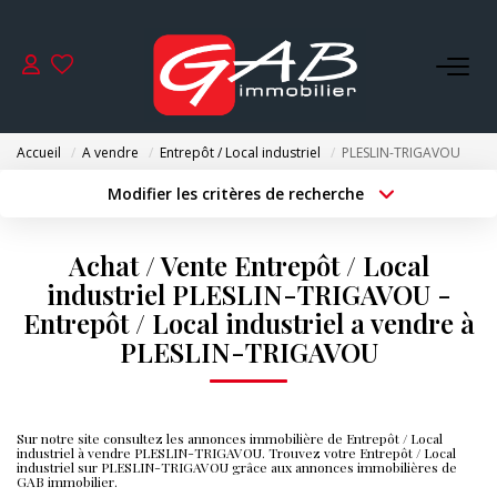
ACHETER
Accueil
A vendre
Entrepôt / Local industriel
PLESLIN-TRIGAVOU
VENDRE
Modifier les critères de recherche
Type de transaction
Localisation
Acheter
Localisation
LOUER
Achat / Vente Entrepôt / Local
Type de bien
Surface min
Sélectionnez...
industriel PLESLIN-TRIGAVOU -
SYNDIC
Entrepôt / Local industriel a vendre à
Budget max
Plus de critères
PLESLIN-TRIGAVOU
GESTION
Créer une alerte
Sur notre site consultez les annonces immobilière de Entrepôt / Local
NOS AGENCES
industriel à vendre PLESLIN-TRIGAVOU. Trouvez votre Entrepôt / Local
industriel sur PLESLIN-TRIGAVOU grâce aux annonces immobilières de
GAB immobilier.