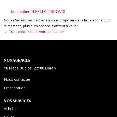
CONTACT
Immobilier PLESLIN-TRIGAVOU
EXTRANET
Nous n'avons pas de biens à vous proposer dans la catégorie pour
le moment , plusieurs options s'offrent à vous :
Transmettez-nous votre demande
NOS AGENCES
18 Place Duclos, 22100 Dinan
Nous contacter
Présentation
NOS SERVICES
Acheter