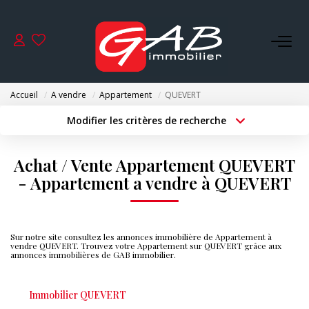
ACHETER
Accueil
A vendre
Appartement
QUEVERT
VENDRE
Modifier les critères de recherche
Type de transaction
Localisation
Acheter
Localisation
LOUER
Achat / Vente Appartement QUEVERT
Type de bien
Surface min
Sélectionnez...
- Appartement a vendre à QUEVERT
SYNDIC
Budget max
Plus de critères
GESTION
Sur notre site consultez les annonces immobilière de Appartement à
Créer une alerte
vendre QUEVERT. Trouvez votre Appartement sur QUEVERT grâce aux
annonces immobilières de GAB immobilier.
NOS AGENCES
Immobilier QUEVERT