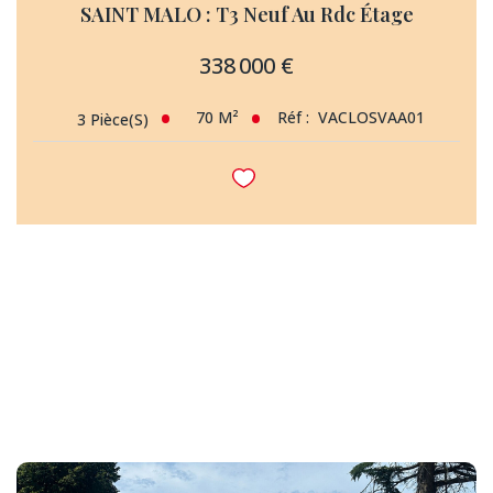
SAINT MALO : T3 Neuf Au Rdc Étage
338 000 €
70
M²
Réf :
VACLOSVAA01
3
Pièce(s)