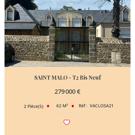
SAINT MALO - T2 Bis Neuf
279 000 €
62
M²
Réf :
VACLOSA21
2
Pièce(s)