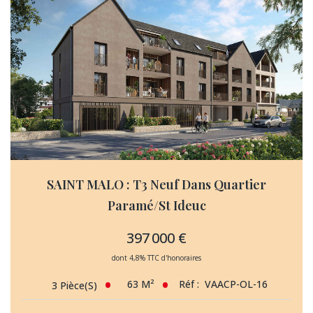
SAINT MALO : T3 Neuf Dans Quartier
Paramé/St Ideuc
397 000 €
dont 4,8% TTC d'honoraires
63
M²
Réf :
VAACP-OL-16
3
Pièce(s)