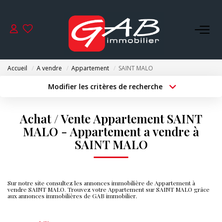
ACHETER
Accueil
A vendre
Appartement
SAINT MALO
VENDRE
Modifier les critères de recherche
Type de transaction
Localisation
Acheter
Localisation
LOUER
Achat / Vente Appartement SAINT
Type de bien
Surface min
Sélectionnez...
MALO - Appartement a vendre à
SYNDIC
SAINT MALO
Budget max
Plus de critères
GESTION
Créer une alerte
Sur notre site consultez les annonces immobilière de Appartement à
vendre SAINT MALO. Trouvez votre Appartement sur SAINT MALO grâce
aux annonces immobilières de GAB immobilier.
NOS AGENCES