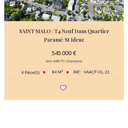
SAINT MALO : T4 Neuf Dans Quartier
Paramé/St Ideuc
545 000 €
dont 4,8% TTC d'honoraires
84
M²
Réf :
VAACP-OL-22
4
Pièce(s)