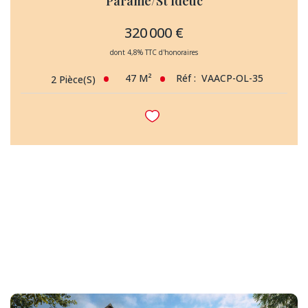
Paramé/St Ideuc
320 000 €
dont 4,8% TTC d'honoraires
47
M²
Réf :
VAACP-OL-35
2
Pièce(s)