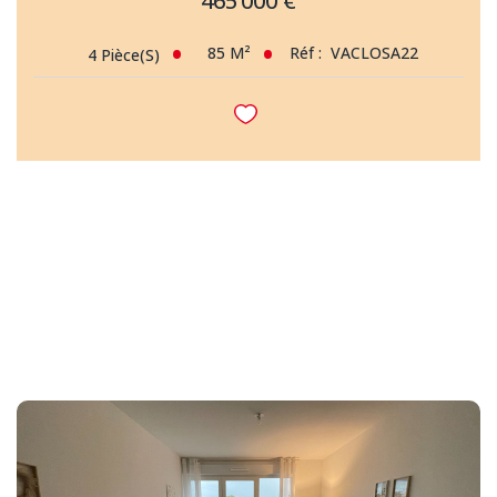
465 000 €
85
M²
Réf :
VACLOSA22
4
Pièce(s)