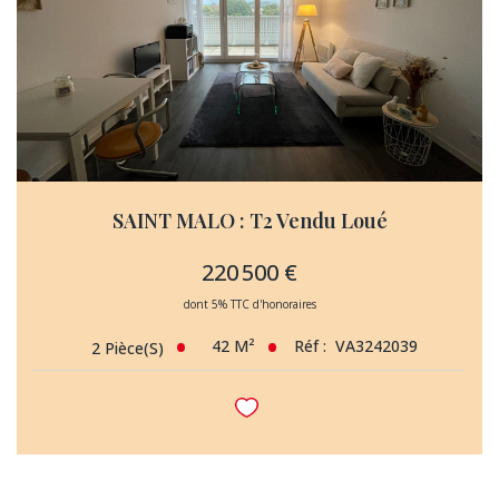
SAINT MALO : T2 Vendu Loué
220 500 €
dont 5% TTC d'honoraires
42
M²
Réf :
VA3242039
2
Pièce(s)