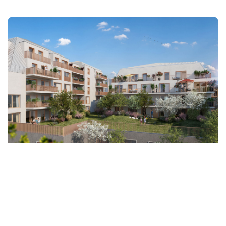
SAINT MALO : T4 Neuf Au 5ème Étage
448 000 €
honoraires compris
79
M²
Réf :
VAEXPLORAD503
4
Pièce(s)