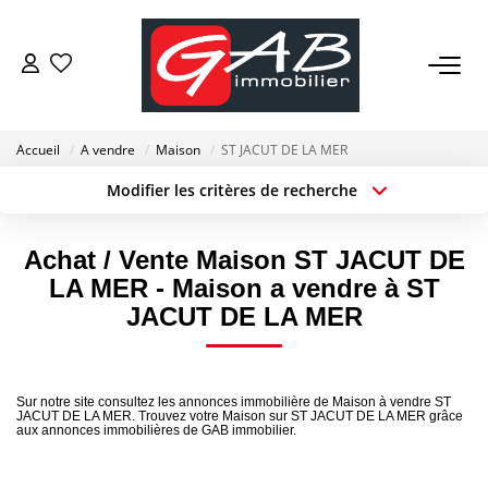
ACHETER
Accueil
A vendre
Maison
ST JACUT DE LA MER
VENDRE
Modifier les critères de recherche
Localisation
Type de transaction
Surface min
LOUER
Type de bien
Achat / Vente Maison ST JACUT DE
LA MER - Maison a vendre à ST
Budget max
Plus de critères
SYNDIC
JACUT DE LA MER
Créer une alerte
GESTION
Sur notre site consultez les annonces immobilière de Maison à vendre ST
JACUT DE LA MER. Trouvez votre Maison sur ST JACUT DE LA MER grâce
aux annonces immobilières de GAB immobilier.
NOS AGENCES