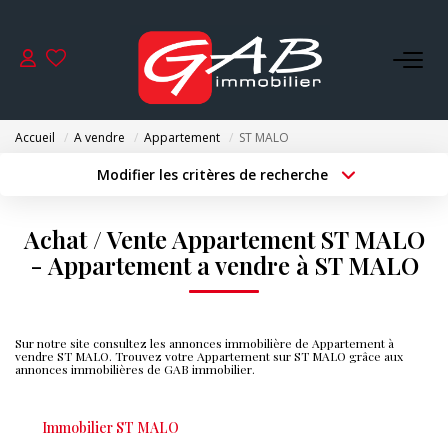
ACHETER
Accueil
A vendre
Appartement
ST MALO
VENDRE
Modifier les critères de recherche
Type de transaction
Localisation
Acheter
Localisation
LOUER
Achat / Vente Appartement ST MALO
Type de bien
Surface min
Sélectionnez...
- Appartement a vendre à ST MALO
SYNDIC
Budget max
Plus de critères
GESTION
Sur notre site consultez les annonces immobilière de Appartement à
Créer une alerte
vendre ST MALO. Trouvez votre Appartement sur ST MALO grâce aux
annonces immobilières de GAB immobilier.
NOS AGENCES
Immobilier ST MALO