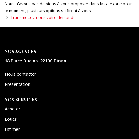
CONTACT
Nous n'avons pas de biens à vous proposer dans la catégorie pour
le moment , plusieurs options s'offrent à vous :
Transmettez-nous votre demande
EXTRANET
NOS AGENCES
18 Place Duclos, 22100 Dinan
Nous contacter
Présentation
NOS SERVICES
Acheter
Louer
Estimer