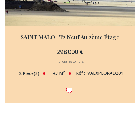
SAINT MALO : T2 Neuf Au 2ème Étage
298 000 €
honoraires compris
43
M²
Réf :
VAEXPLORAD201
2
Pièce(s)