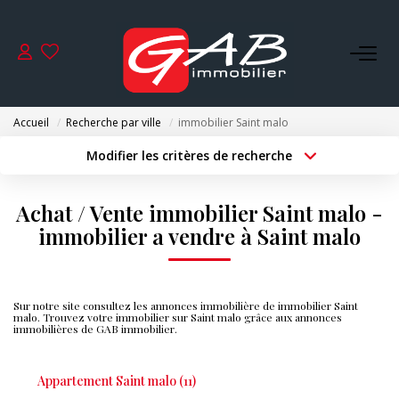
ACHETER
Accueil
Recherche par ville
immobilier Saint malo
VENDRE
Modifier les critères de recherche
Type de transaction
Localisation
Acheter
Localisation
LOUER
Achat / Vente immobilier Saint malo -
Type de bien
Surface min
Sélectionnez...
immobilier a vendre à Saint malo
SYNDIC
Budget max
Plus de critères
GESTION
Sur notre site consultez les annonces immobilière de immobilier Saint
Créer une alerte
malo. Trouvez votre immobilier sur Saint malo grâce aux annonces
immobilières de GAB immobilier.
NOS AGENCES
Appartement Saint malo (11)