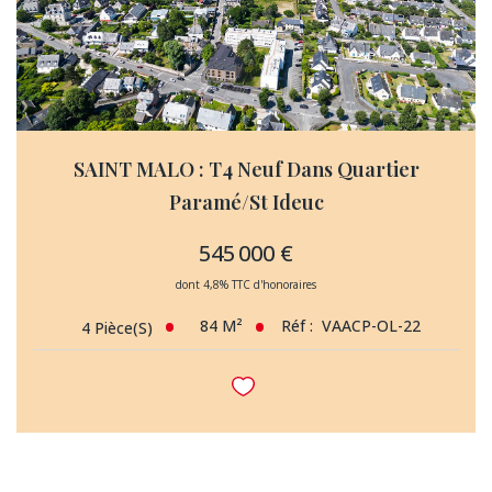
SAINT MALO : T4 Neuf Dans Quartier
Paramé/St Ideuc
545 000 €
dont 4,8% TTC d'honoraires
84
M²
Réf :
VAACP-OL-22
4
Pièce(s)