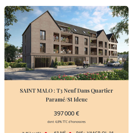
SAINT MALO : T3 Neuf Dans Quartier
Paramé/St Ideuc
397 000 €
dont 4,8% TTC d'honoraires
63
M²
Réf :
VAACP-OL-16