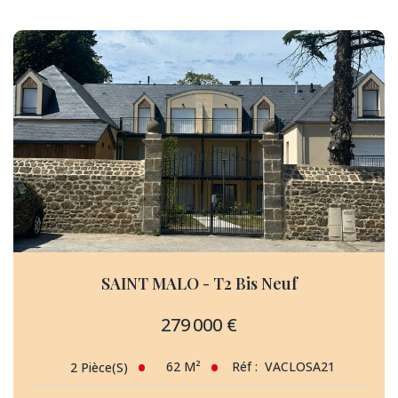
SAINT MALO - T2 Bis Neuf
279 000 €
62
M²
Réf :
VACLOSA21
2
Pièce(s)