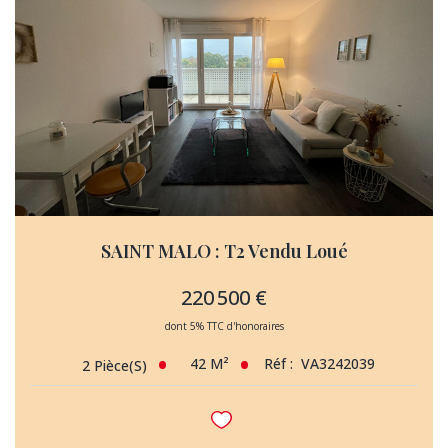
SAINT MALO : T2 Vendu Loué
220 500 €
dont 5% TTC d'honoraires
42
M²
Réf :
VA3242039
2
Pièce(s)