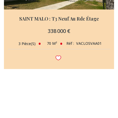
SAINT MALO : T3 Neuf Au Rdc Étage
338 000 €
70
M²
Réf :
VACLOSVAA01
3
Pièce(s)