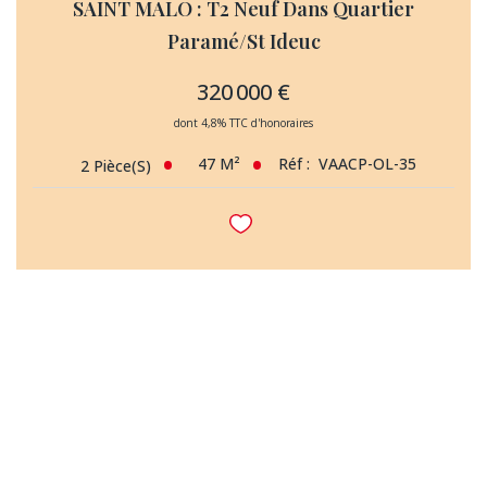
SAINT MALO : T2 Neuf Dans Quartier
Paramé/St Ideuc
320 000 €
dont 4,8% TTC d'honoraires
47
M²
Réf :
VAACP-OL-35
2
Pièce(s)