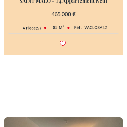
SAINT MALO - T4 Appartement Neuf
465 000 €
85
M²
Réf :
VACLOSA22
4
Pièce(s)